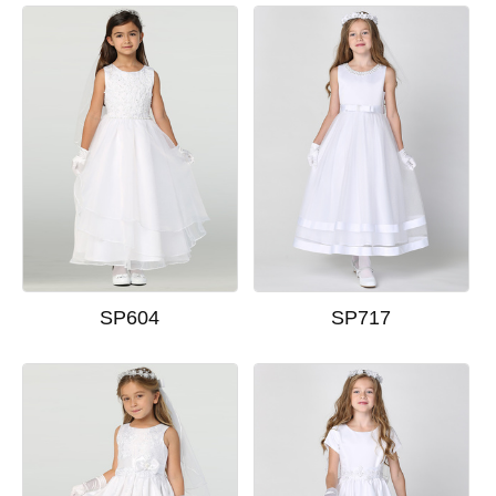
SP604
SP717