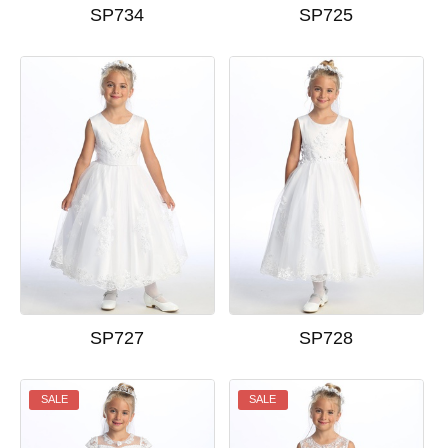
SP734
SP725
SP727
SP728
SALE
SALE