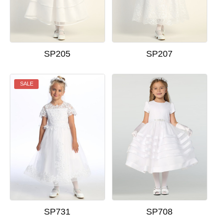
SP205
SP207
SALE
SP731
SP708