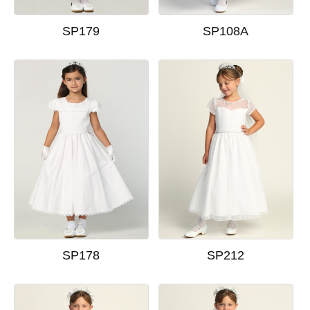
SP179
SP108A
SP178
SP212