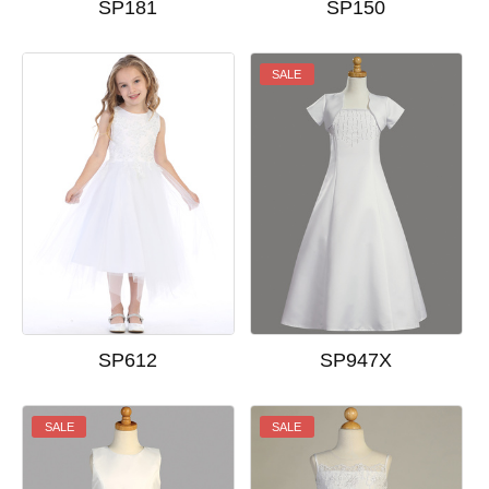
SP181
SP150
SALE
SP612
SP947X
SALE
SALE