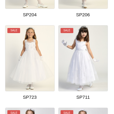
SP204
SP206
SALE
SALE
SP723
SP711
SALE
SALE