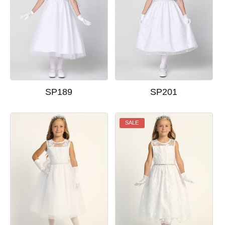
SP189
SP201
SALE