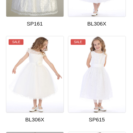
SP161
BL306X
SALE
SALE
BL306X
SP615