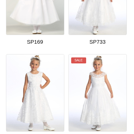
SP169
SP733
SALE